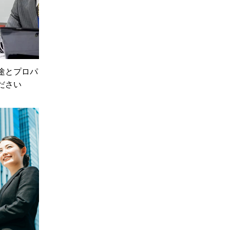
途とプロパ
ださい