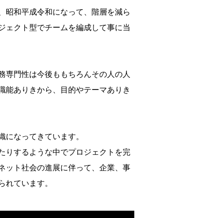
、昭和平成令和になって、階層を
減ら
ジェクト型でチームを編成し
て事に当
務専門性は今後ももちろんその人
の人
職能ありきから、目的やテー
マありき
織になってきています。
たりするような中でプロジェクト
を完
ネット社会の進展に伴
って、企業、事
られています。