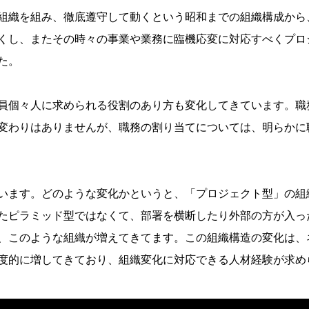
組織を組み、徹底遵守して動
くという昭和までの組織構成から
くし、またその時々の事
業や業務に臨機応変に対応すべくプロ
た。
員個々人に求められる役割の
あり方も変化してきています。職
変わりはありませんが、
職務の割り当てについては、明らかに
います。どのような変化かと
いうと、「プロジェクト型」の組
たピラミッド型ではなくて、
部署を横断したり外部の方が入っ
、このような組織が増え
てきてます。この組織構造の変化は、
度的に増して
きており、組織変化に対応できる人材経験が求め